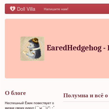
Doll Villa
Напишите нам!
EaredHedgehog -
О блоге
Полумна и всё о
Неспешный Ёжик повествует о
жизни своих кукол (⌒ω⌒)ﾉ*: ･ﾟ