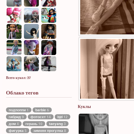
Всего кукол: 27
Облако тегов
Куклы
подпоппи
1
barbie
6
гибрид
9
фотосет
14
bjd
12
дом
4
герань
10
taeyang
3
фигурка
5
зимняя прогулка
8