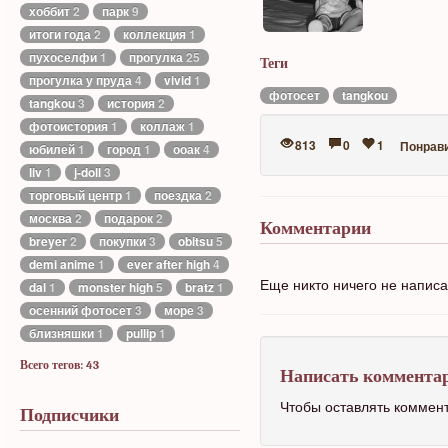
хоббит
2
парк
9
итоги года
2
коллекция
1
пухоселфи
1
прогулка
25
Теги
прогулка у пруда
4
vivid
1
фотосет
tangkou
tangkou
3
история
2
фотоистория
1
коллаж
1
813
0
1
Понрав
юбилей
1
город
1
ооак
4
liv
1
j-doll
3
торговый центр
1
поездка
2
москва
2
подарок
2
Комментарии
breyer
2
покупки
3
obitsu
5
demi anime
1
ever after high
4
Еще никто ничего не напис
dal
1
monster high
5
bratz
1
осенний фотосет
3
море
3
близняшки
1
pullip
1
Всего тегов: 43
Написать коммента
Чтобы оставлять коммен
Подписчики