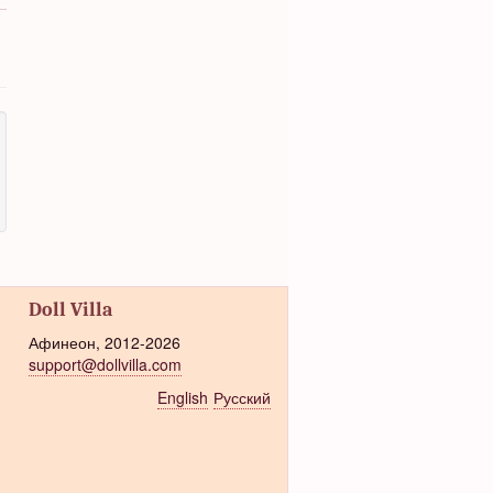
Doll Villa
Афинеон, 2012-2026
support@dollvilla.com
English
Русский