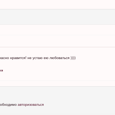
жасно нравится! не устаю ею любоваться ))))
ся
необходимо
авторизоваться