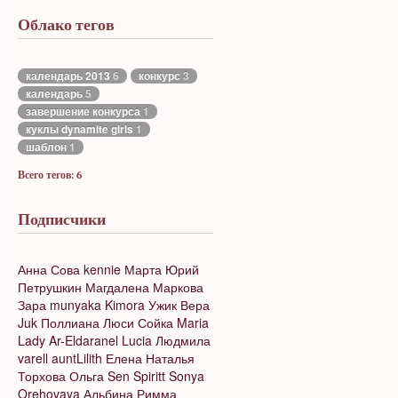
Облако тегов
календарь 2013
6
конкурс
3
календарь
5
завершение конкурса
1
куклы dynamite girls
1
шаблон
1
Всего тегов: 6
Подписчики
Анна Сова
kennie
Марта
Юрий
Петрушкин
Магдалена Маркова
Зара
munyaka
Kimora
Ужик Вера
Juk
Поллиана
Люси
Сойка
Maria
Lady Ar-Eldaranel
Lucia
Людмила
varell
auntLilith
Елена
Наталья
Торхова
Ольга
Sen Spiritt
Sonya
Orehovaya
Альбина
Римма