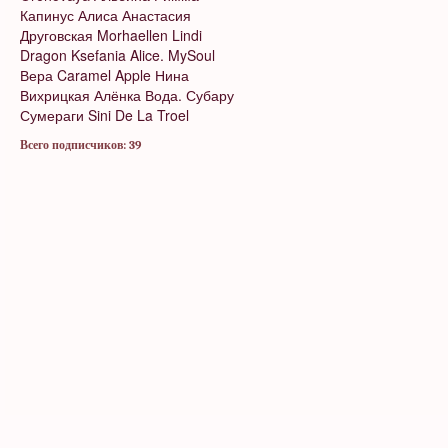
Капинус
Алиса
Анастасия
Друговская
Morhaellen
Lindi
Dragon
Ksefania
Alice. MySoul
Вера
Caramel Apple
Нина
Вихрицкая
Алёнка
Вода.
Субару
Сумераги
Sini De La Troel
Всего подписчиков: 39