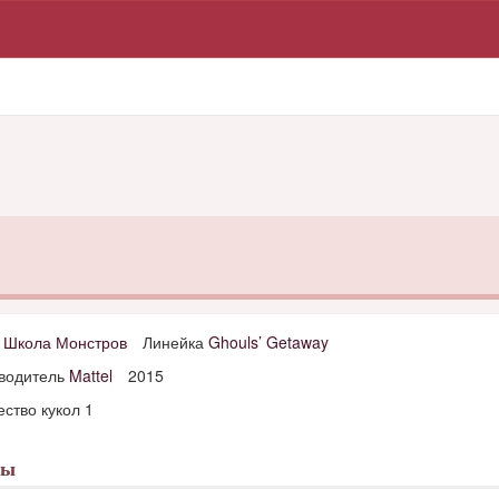
д
Школа Монстров
Линейка
Ghouls’ Getaway
водитель
Mattel
2015
ство кукол 1
лы