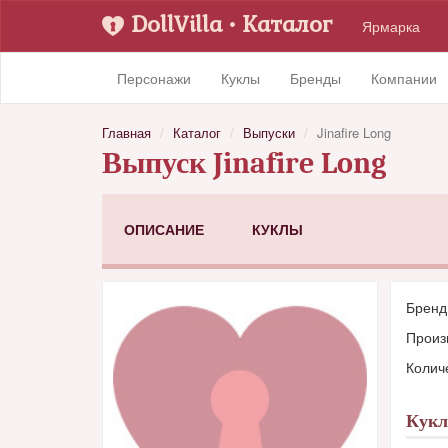
DollVilla
• Каталог
Ярмарка
Персонажи
Куклы
Бренды
Компании
Главная
Каталог
Выпуски
Jinafire Long
Выпуск Jinafire Long
ОПИСАНИЕ
КУКЛЫ
Брен
Произ
Количе
Кук