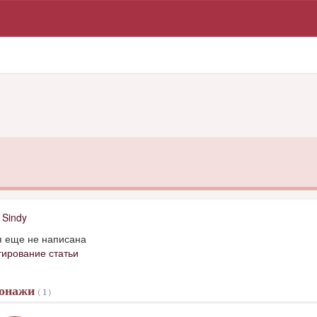
д
Sindy
я еще не написана
тирование статьи
сонажи
( 1 )