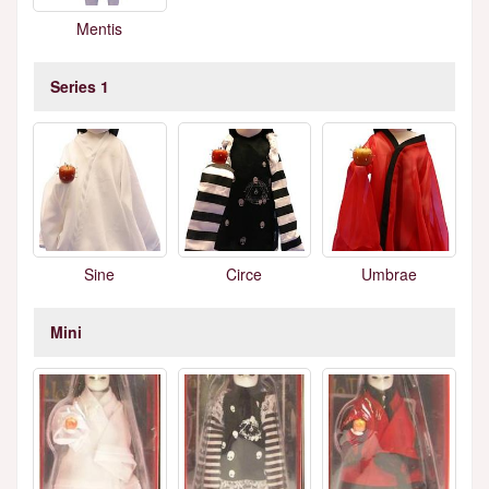
Mentis
Series 1
Sine
Circe
Umbrae
Mini