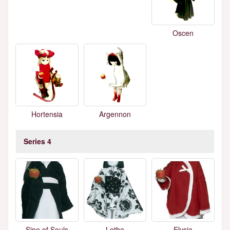
Oscen
Hortensia
Argennon
Series 4
Sine of Souls
Lethe
Elysia