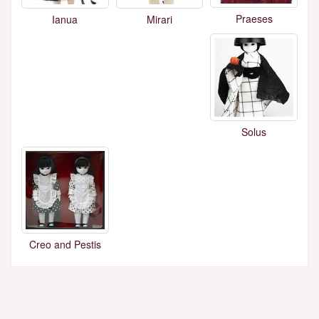
Praeses
Ianua
Mirari
Solus
Creo and Pestis