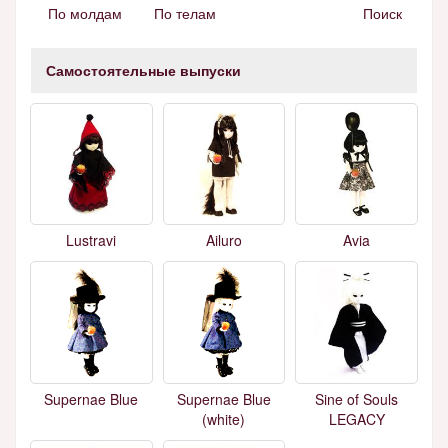
По молдам
По телам
Поиск
Самостоятельные выпуски
Lustravi
Ailuro
Avia
Supernae Blue
Supernae Blue
Sine of Souls
(white)
LEGACY