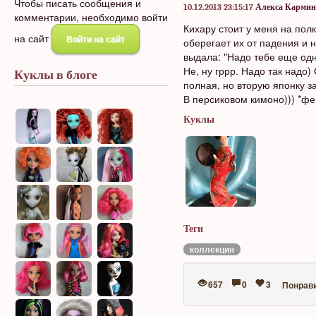
Чтобы писать сообщения и
10.12.2013 23:15:17
Алекса Кармин
комментарии, необходимо войти
Кихару стоит у меня на пол
на сайт
Войти на сайт
оберегает их от падения и 
выдала: "Надо тебе еще одн
Не, ну гррр. Надо так надо
Куклы в блоге
полная, но вторую японку з
В персиковом кимоно))) *ф
Куклы
Теги
коллекция
657
0
3
Понрав