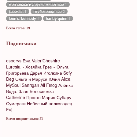
моя семья и другие животные
1
j.a.r.v.i.s.
1
глубоководные
2
leon s. kennedy
1
harley quinn
1
Всего тегов: 13
Подписчики
esperys
Ежа
ValeriCheshire
Luresia
~ Хозяйка Грез ~
Ольга
Григорьева
Дарья Иголкина
Sofy
Deg
Ольга и Маруся
Юлия
Alice.
MySoul
Sanrigan
All Finog
Алёнка
Вода.
Злая Белоснежка
Catherine
Просто Мария
Субару
Сумераги
Небесный полководец
Fuj
Всего подписчиков: 21