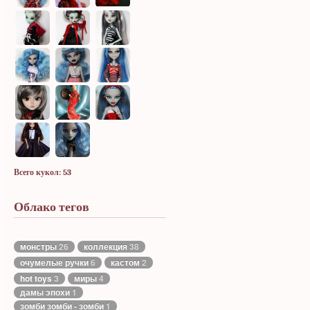
Всего кукол: 53
Облако тегов
монстры
26
коллекция
38
очумелые ручки
6
кастом
2
hot toys
3
миры
4
дамы эпохи
1
зомби зомби - зомби
1