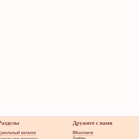
Разделы
Дружите с нами
Кукольный каталог
ВКонтакте
Кукольная ярмарка
Twitter