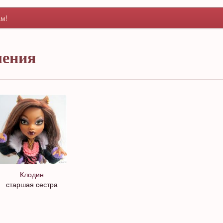
м!
шения
Клодин
старшая сестра