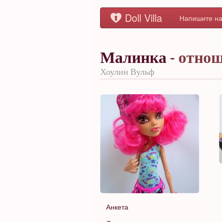
Doll Villa
Напишите на
Малинка
- отно
Хоулин Вульф
Анкета