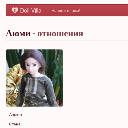
Doll Villa
Напишите нам!
Аюми
- отношения
Анкета
Стена