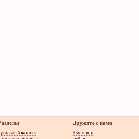
Разделы
Дружите с нами
Кукольный каталог
ВКонтакте
Кукольная ярмарка
Twitter