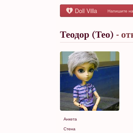
Doll Villa
Напишите на
Теодор (Тео)
- о
Анкета
Стена