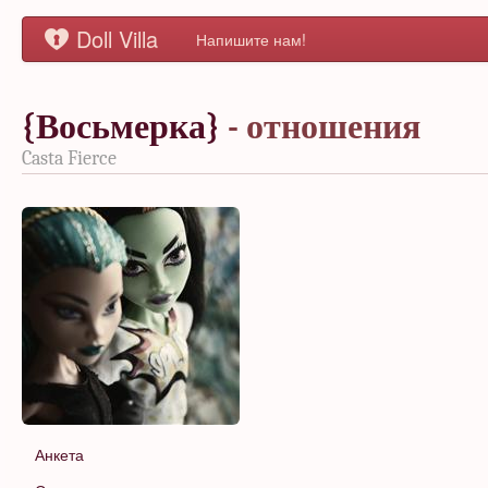
Doll Villa
Напишите нам!
{Восьмерка}
- отношения
Casta Fierce
Анкета