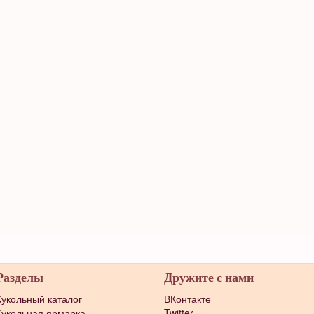
Разделы
Дружите с нами
Кукольный каталог
ВКонтакте
Кукольная ярмарка
Twitter