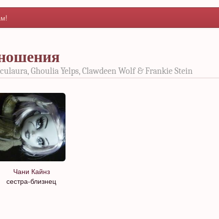
м!
тношения
ulaura, Ghoulia Yelps, Clawdeen Wolf & Frankie Stein
Чани Кайнз
сестра-близнец