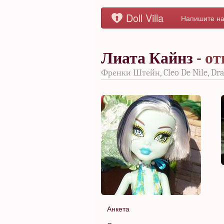
Doll Villa
Напишите на
Лиата Кайнз
- о
Френки Штейн, Cleo De Nile, Drac
Анкета