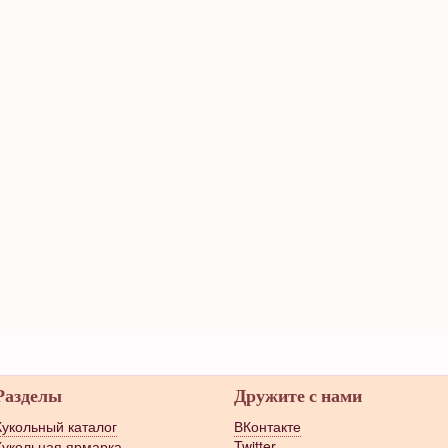
Разделы
Дружите с нами
Кукольный каталог
ВКонтакте
Кукольная ярмарка
Twitter