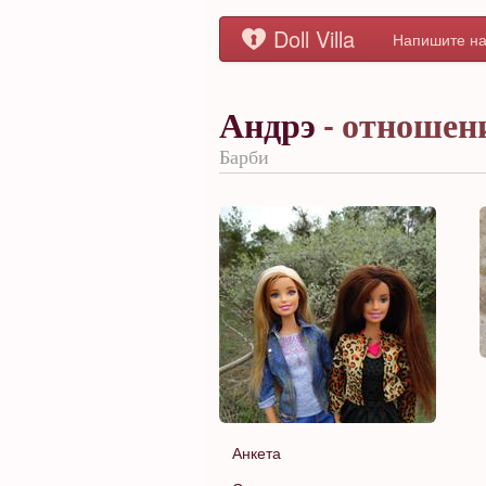
Doll Villa
Напишите на
Андрэ
- отношен
Барби
Анкета