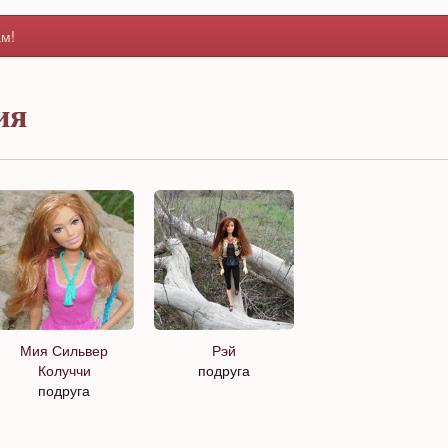
м!
ия
Мия Сильвер
Рэй
Колуччи
подруга
подруга