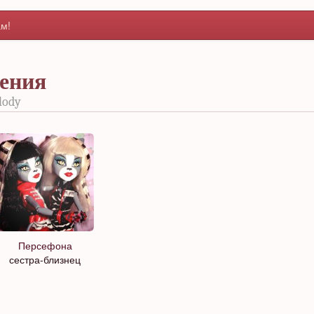
м!
ения
lody
Персефона
сестра-близнец