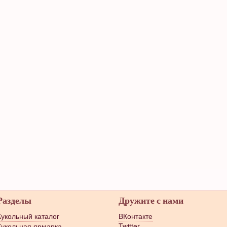
Разделы
Дружите с нами
Кукольный каталог
ВКонтакте
Кукольная ярмарка
Twitter