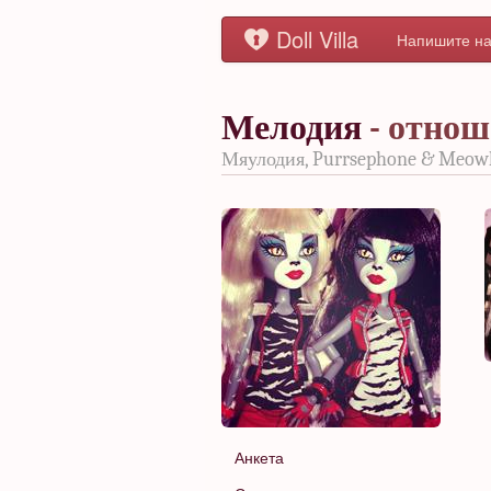
Doll Villa
Напишите на
Мелодия
- отнош
Мяулодия, Purrsephone & Meow
Анкета