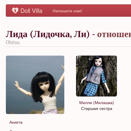
Doll Villa
Напишите нам!
Лида (Лидочка, Ли)
- отноше
Obitsu
Милли (Милашка)
Старшая сестра
Анкета