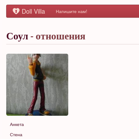
Doll Villa
Напишите нам!
Соул
- отношения
Анкета
Стена