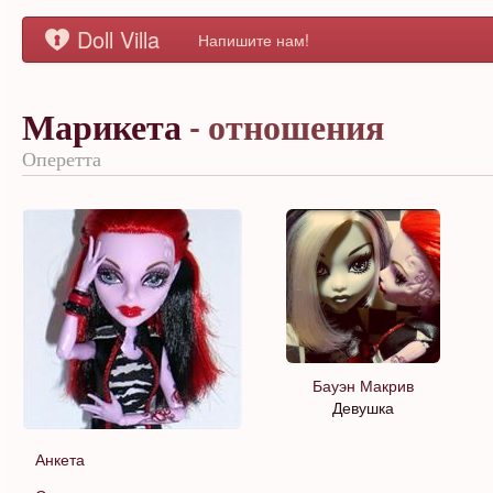
Doll Villa
Напишите нам!
Марикета
- отношения
Оперетта
Бауэн Макрив
Девушка
Анкета