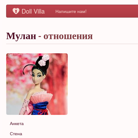
Doll Villa
Напишите нам!
Мулан
- отношения
Анкета
Стена