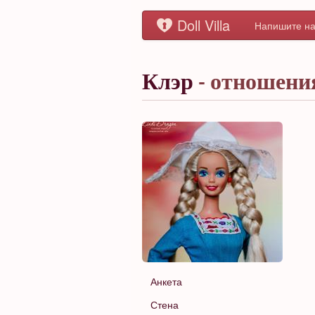
Doll Villa
Напишите на
Клэр
- отношени
Анкета
Стена