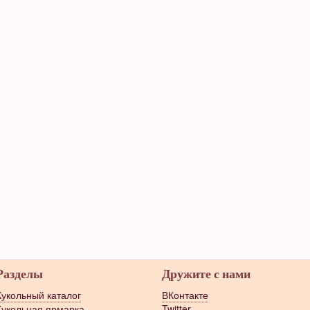
Разделы
Дружите с нами
Кукольный каталог
ВКонтакте
Кукольная ярмарка
Twitter