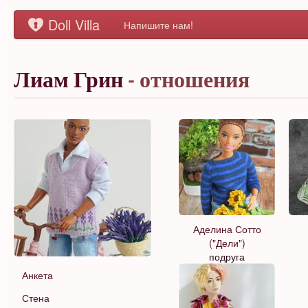
Doll Villa
Напишите нам!
Лиам Грин
- отношения
Аделина Сотто
("Дели")
подруга
Анкета
Стена