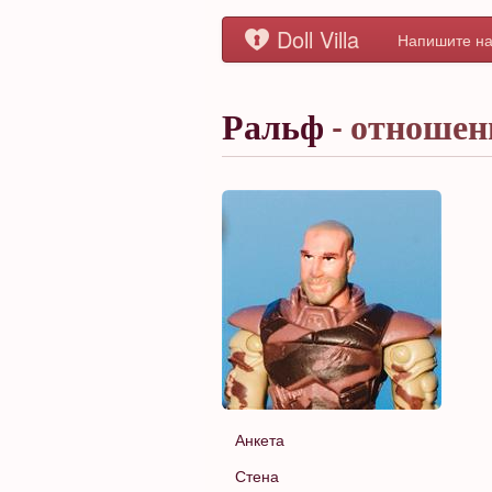
Doll Villa
Напишите на
Ральф
- отношен
Анкета
Стена