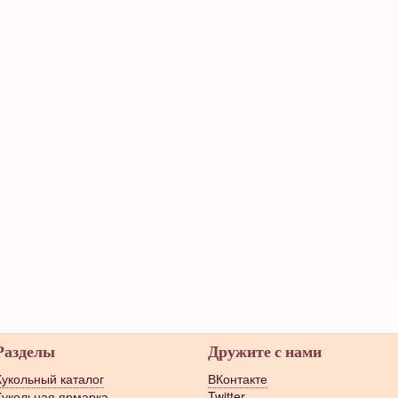
Разделы
Дружите с нами
Кукольный каталог
ВКонтакте
Кукольная ярмарка
Twitter