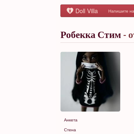
Doll Villa
Напишите на
Робекка Стим
- 
Анкета
Стена