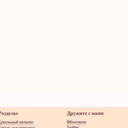
Разделы
Дружите с нами
Кукольный каталог
ВКонтакте
Кукольная ярмарка
Twitter