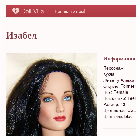
Doll Villa
Напишите нам!
Изабел
Информация
Персонаж:
Кукла:
Живет у
Алекса
О кукле: Tonner
Пол: Female
Поколение: Tee
Размер: 43
Цвет волос: blac
Цвет глаз: blue