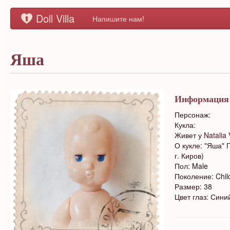
Doll Villa
Напишите нам!
Яша
Информация
Персонаж:
Кукла:
Живет у
Natalia
О кукле: "Яша" П
г. Киров)
Пол: Male
Поколение: Chil
Размер: 38
Цвет глаз: Сини