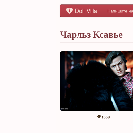
Doll Villa
Напишите на
Чарльз Ксавье
1668