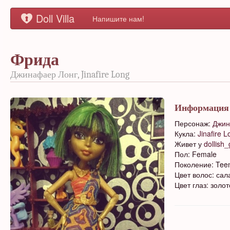
Doll Villa
Напишите нам!
Фрида
Джинафаер Лонг, Jinafire Long
Информация
Персонаж:
Джин
Кукла:
Jinafire 
Живет у
dollish_g
Пол: Female
Поколение: Tee
Цвет волос: сал
Цвет глаз: золо