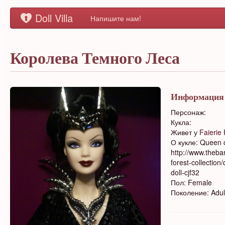
Doll Villa
Напишите нам!
Королева Темного Леса
Информация
Персонаж:
Кукла:
Живет у
Faierie 
О кукле: Queen o
http://www.theba
forest-collection
doll-cjf32
Пол: Female
Поколение: Adul