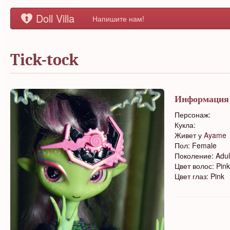
Doll Villa
Напишите нам!
Tick-tock
Информация
Персонаж:
Кукла:
Живет у
Ayame
Пол: Female
Поколение: Adul
Цвет волос: Pin
Цвет глаз: Pink