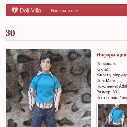
Doll Villa
Напишите нам!
30
Информация
Персонаж:
Кукла:
Живет у
Мирин
Пол: Male
Поколение: Adul
Размер: 30
Цвет волос: бр