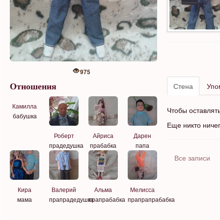
975
Стена
Упо
Отношения
Камилла
Чтобы оставлят
бабушка
Еще никто ниче
Айриса
Дарен
Роберт
прабабка
папа
прадедушка
Все записи
Кира
Валерий
Альма
Мелисса
мама
прапрадедушка
прапрабабка
прапрапрабабка