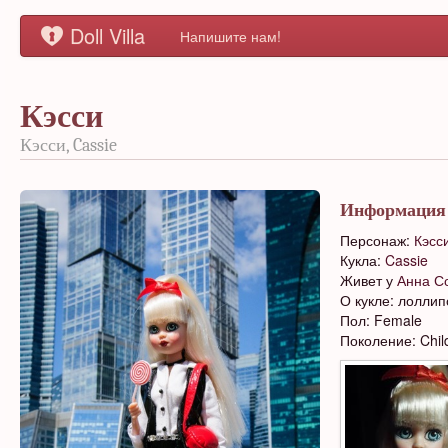
Doll Villa
Напишите нам!
Кэсси
Кэсси, Cassie
Информация
Персонаж:
Кэсс
Кукла:
Cassie
Живет у
Анна С
О кукле: лолли
Пол: Female
Поколение: Chil