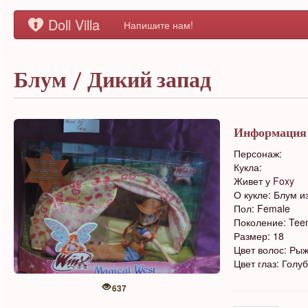
Doll Villa
Напишите нам!
Блум / Дикий запад
Информация
Персонаж:
Кукла:
Живет у
Foxy
О кукле: Блум и
Пол: Female
Поколение: Tee
Размер: 18
Цвет волос: Ры
Цвет глаз: Голу
637