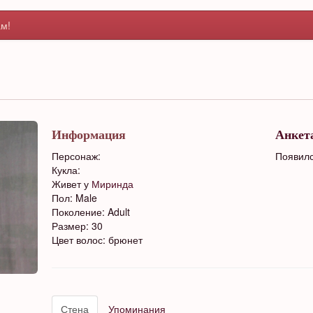
м!
Информация
Анкет
Персонаж:
Появилс
Кукла:
Живет у
Миринда
Пол: Male
Поколение: Adult
Размер: 30
Цвет волос: брюнет
Стена
Упоминания