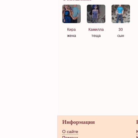
Кира
Камилла
30
жена
теща
сын
Информация
О сайте
Помощь