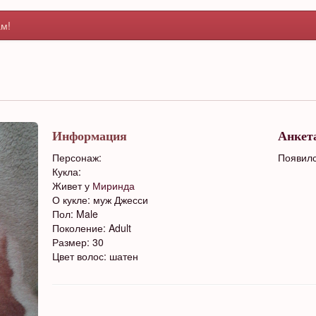
м!
Информация
Анкет
Персонаж:
Появилс
Кукла:
Живет у
Миринда
О кукле: муж Джесси
Пол: Male
Поколение: Adult
Размер: 30
Цвет волос: шатен