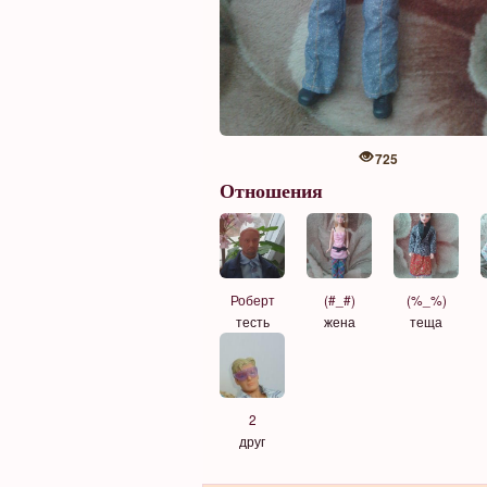
725
Отношения
(#_#)
(%_%)
Роберт
жена
теща
тесть
2
друг