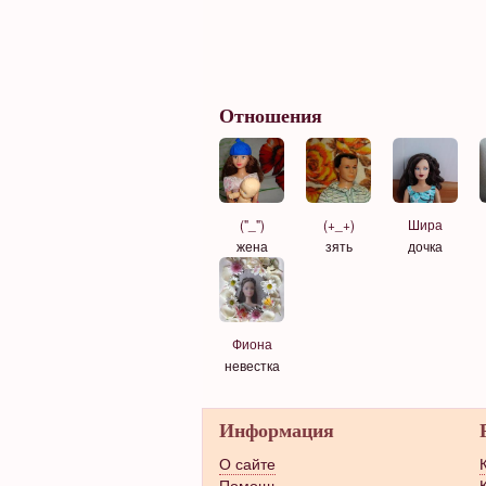
Отношения
("_")
Шира
(+_+)
жена
дочка
зять
Фиона
невестка
Информация
О сайте
Помощь