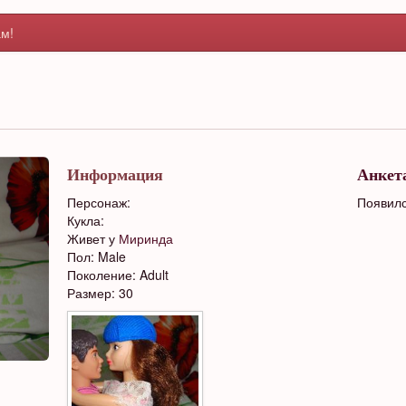
м!
Информация
Анкет
Персонаж:
Появилс
Кукла:
Живет у
Миринда
Пол: Male
Поколение: Adult
Размер: 30