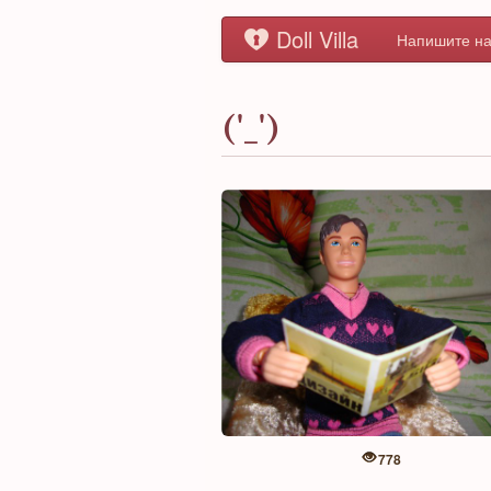
Doll Villa
Напишите на
('_')
778