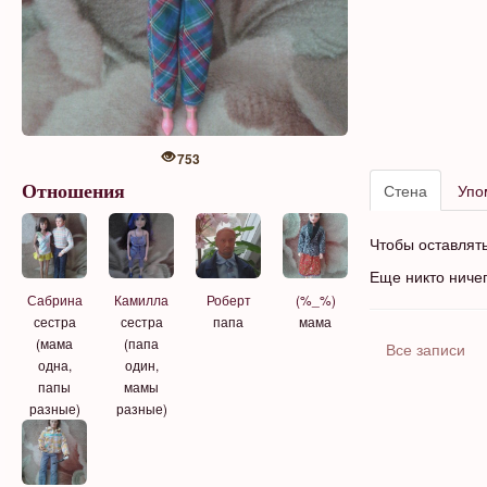
753
Стена
Упо
Отношения
Чтобы оставлят
Еще никто ниче
Сабрина
Камилла
(%_%)
Роберт
сестра
сестра
мама
папа
(мама
(папа
Все записи
одна,
один,
папы
мамы
разные)
разные)