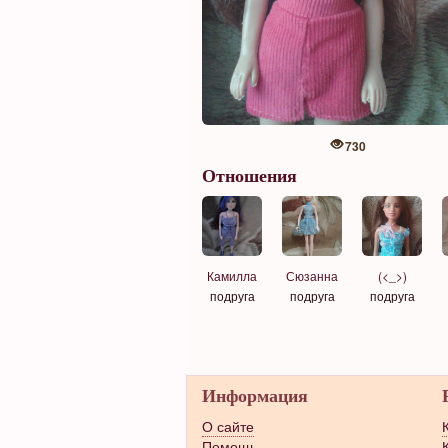
730
Отношения
Камилла
Сюзанна
(<_>)
подруга
подруга
подруга
Информация
О сайте
Помощь