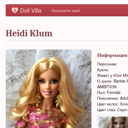
Doll Villa
Напишите нам!
Heidi Klum
Информация
Персонаж:
Кукла:
Живет у
Юля Mis
О кукле: Barbie
AMBITION
Пол: Female
Поколение: Adul
Цвет волос: Бло
Цвет глаз: Серо