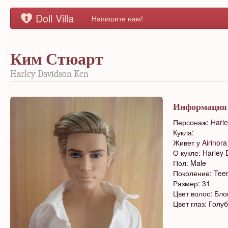
Doll Villa
Напишите нам!
Ким Стюарт
Harley Davidson Ken
Информация
Персонаж:
Harl
Кукла:
Живет у
Airinor
О кукле: Harley
Пол: Male
Поколение: Tee
Размер: 31
Цвет волос: Бло
Цвет глаз: Голу