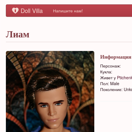
Doll Villa
Напишите нам!
Лиам
Информация
Персонаж:
Кукла:
Живет у
Ptichen
Пол: Male
Поколение: Un