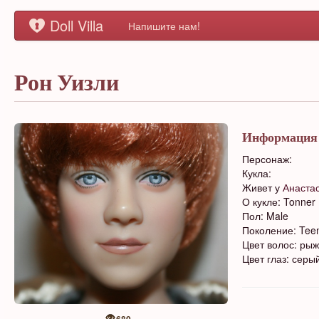
Doll Villa
Напишите нам!
Рон Уизли
Информация
Персонаж:
Кукла:
Живет у
Анаста
О кукле: Tonner
Пол: Male
Поколение: Tee
Цвет волос: ры
Цвет глаз: серы