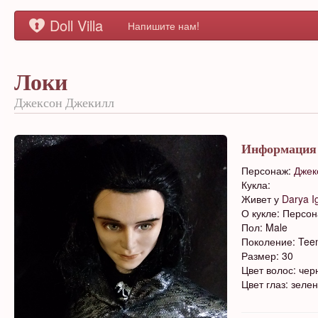
Doll Villa
Напишите нам!
Локи
Джексон Джекилл
Информация
Персонаж:
Джек
Кукла:
Живет у
Darya I
О кукле: Персон
Пол: Male
Поколение: Tee
Размер: 30
Цвет волос: че
Цвет глаз: зеле