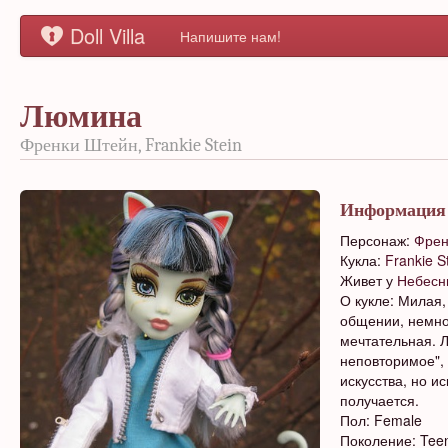
Doll Villa
Напишите нам!
Люмина
Френки Штейн, Frankie Stein
Информация
Персонаж:
Френ
Кукла:
Frankie S
Живет у
Небесн
О кукле: Милая,
общении, немно
мечтательная. Л
неповторимое",
искусства, но ис
получается.
Пол: Female
Поколение: Tee