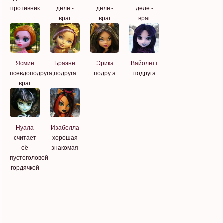
противник
деле -
деле -
деле -
враг
враг
враг
Ясмин
Браэнн
Эрика
Вайолетт
псевдоподруга,
подруга
подруга
подруга
враг
Нуала
Изабелла
считает
хорошая
её
знакомая
пустоголовой
гордячкой