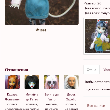
Размер: 26
Цвет волос: бе
Цвет глаз: голу
1074
Стена
Упо
Отношения
Чтобы оставлят
Еще никто ниче
Кадара
Мелайна
Бьянте ди
Дерек
Люнеманн
ди Гатто
Гатто
Экройд
коллега,
коллега,
коллега,
коллега,
Все записи
идеологический
на самом
на самом
на самом