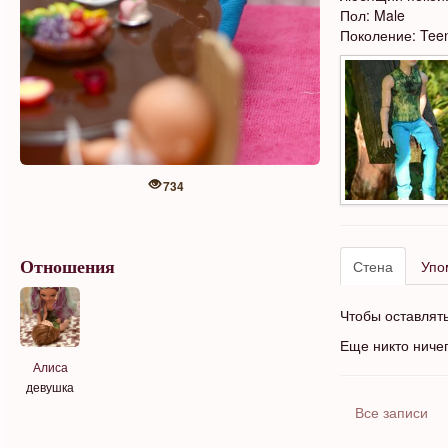
Пол: Male
Поколение: Tee
734
Стена
Упо
Отношения
Чтобы оставлят
Еще никто ниче
Алиса
девушка
Все записи