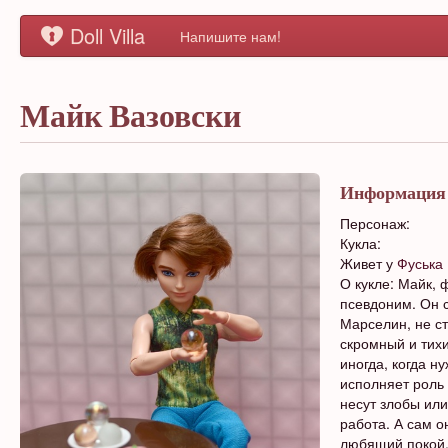
Doll Villa
Напишите нам!
Майк Вазовски
Информация
Персонаж:
Кукла:
Живет у
Фуська
О кукле: Майк, 
псевдоним. Он 
Марселин, не ст
скромный и тихи
иногда, когда 
исполняет роль 
несут злобы или
работа. А сам о
любящий покой