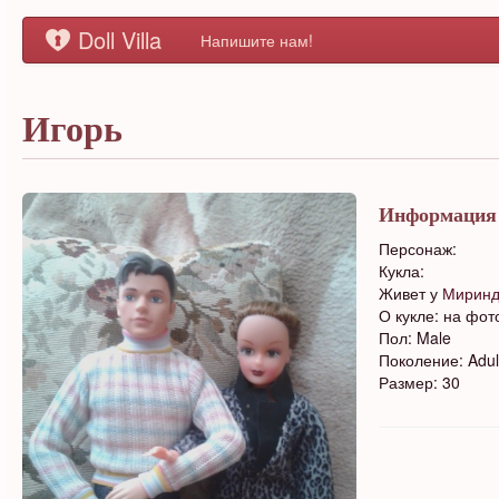
Doll Villa
Напишите нам!
Игорь
Информация
Персонаж:
Кукла:
Живет у
Мирин
О кукле: на фот
Пол: Male
Поколение: Adul
Размер: 30