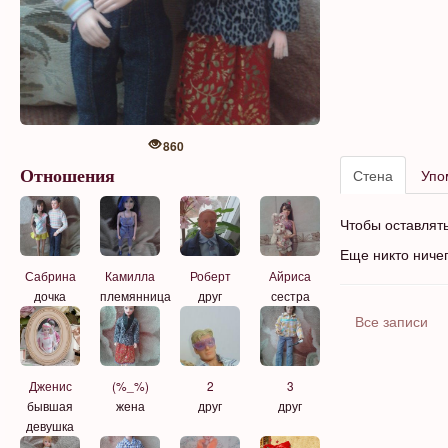
860
Стена
Упо
Отношения
Чтобы оставлят
Еще никто ниче
Сабрина
Камилла
Айриса
Роберт
дочка
племянница
сестра
друг
Все записи
Дженис
(%_%)
2
3
бывшая
жена
друг
друг
девушка