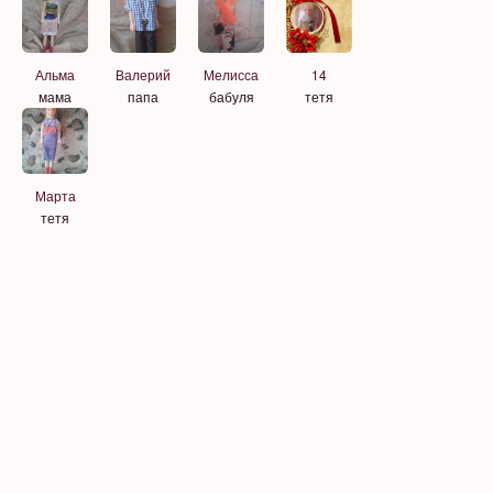
Альма
Валерий
Мелисса
14
мама
папа
бабуля
тетя
Марта
тетя