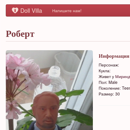
Doll Villa
Напишите нам!
Роберт
Информация
Персонаж:
Кукла:
Живет у
Мирин
Пол: Male
Поколение: Tee
Размер: 30