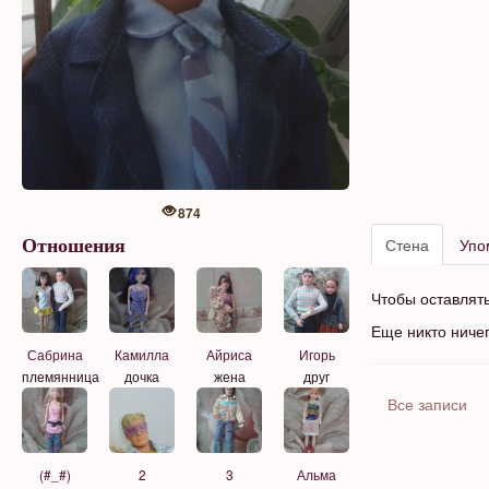
874
Стена
Упо
Отношения
Чтобы оставлят
Еще никто ниче
Сабрина
Камилла
Айриса
Игорь
племянница
дочка
жена
друг
Все записи
(#_#)
2
3
Альма