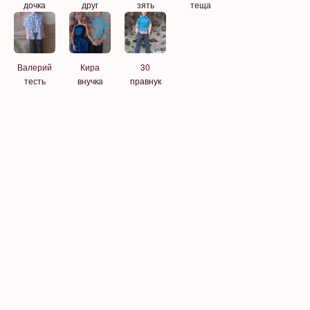
дочка
друг
зять
теща
Валерий
Кира
30
тесть
внучка
правнук