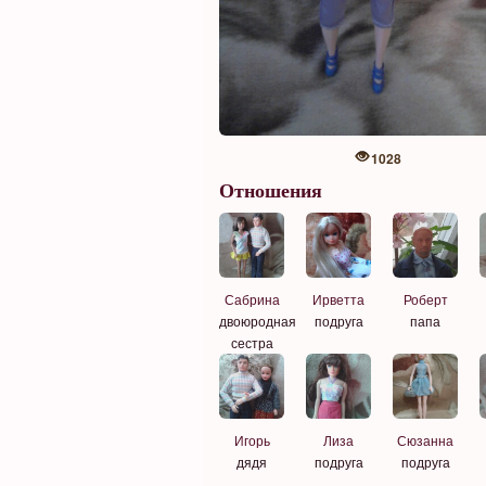
1028
Отношения
Сабрина
Ирветта
Роберт
двоюродная
подруга
папа
сестра
Игорь
Лиза
Сюзанна
дядя
подруга
подруга