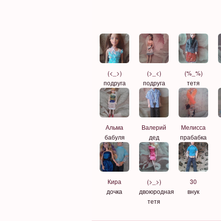
(<_>)
(>_<)
(%_%)
подруга
подруга
тетя
Альма
Валерий
Мелисса
бабуля
дед
прабабка
Кира
(>_>)
30
дочка
двоюродная
внук
тетя