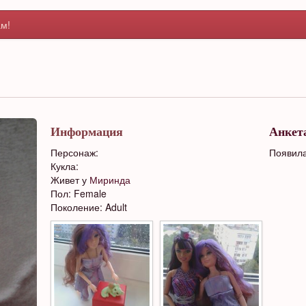
м!
Информация
Анкет
Персонаж:
Появила
Кукла:
Живет у
Миринда
Пол: Female
Поколение: Adult