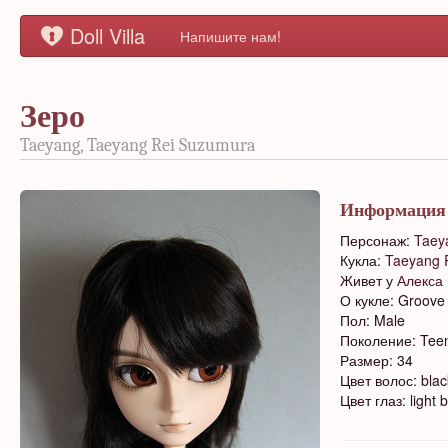
Doll Villa
Напишите нам!
Зеро
Taeyang, Taeyang Rei Suzumura
Информация
Персонаж:
Taey
Кукла:
Taeyang 
Живет у
Алекса
О кукле: Groove
Пол: Male
Поколение: Tee
Размер: 34
Цвет волос: blac
Цвет глаз: light 