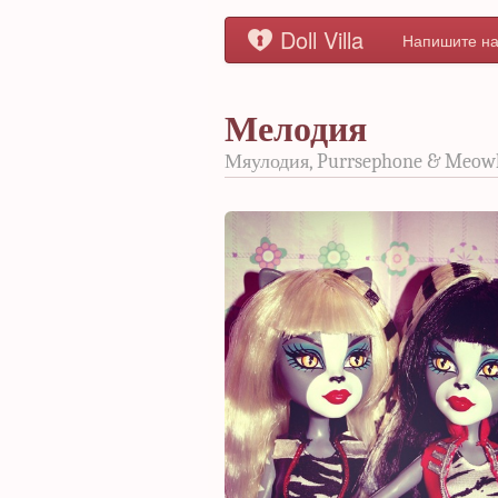
Doll Villa
Напишите на
Мелодия
Мяулодия, Purrsephone & Meow