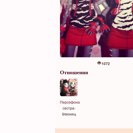
1072
Отношения
Персефона
сестра-
близнец