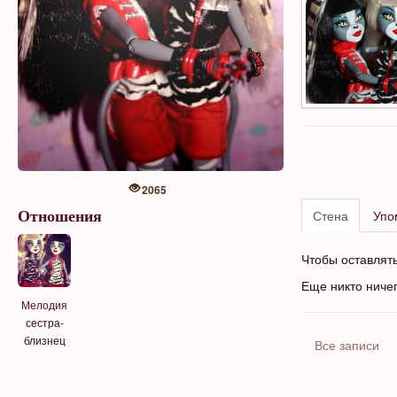
2065
Стена
Упо
Отношения
Чтобы оставлят
Еще никто ниче
Мелодия
сестра-
близнец
Все записи