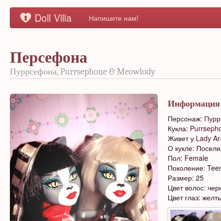
Doll Villa
Напишите нам!
Персефона
Пуррсефона, Purrsephone & Meowlody
Информация
Персонаж:
Пурр
Кукла:
Purrseph
Живет у
Lady Ar
О кукле: Посели
Пол: Female
Поколение: Tee
Размер: 25
Цвет волос: че
Цвет глаз: желт